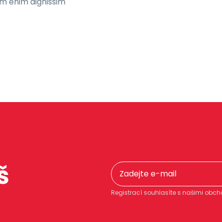
um enim dignissim
š
Registrací souhlasíte s našimi ob