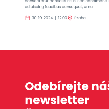
consectetur convallis risus. Sed condiment
adipiscing faucibus consequat, urna.
30. 10. 2024
|
12:00
Praha
Odebírejte ná
newsletter