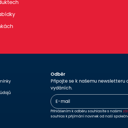
duktech
abídky
inkách
Odběr
Připojte se k našemu newsletteru 
mínky
vydáních.
údajů
Přihlášením k odběru souhlasíte s našimi
zá
souhlas k přijímání novinek od naší společno