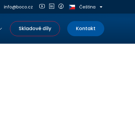
English
info@boco.cz
Čeština
Deutsch
Skladové díly
Kontakt