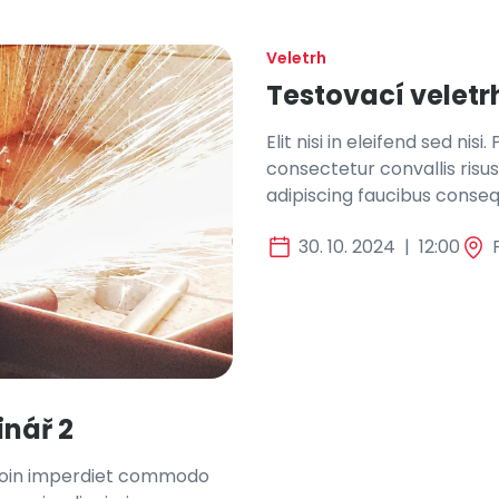
Veletrh
Testovací veletr
Elit nisi in eleifend sed ni
consectetur convallis ris
adipiscing faucibus conseq
30. 10. 2024
|
12:00
inář 2
i, proin imperdiet commodo