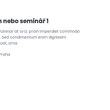
h nebo seminář 1
si. Pulvinar at orci, proin imperdiet commodo
us. Sed condimentum enim dignissim
uat, urna.
Praha